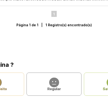
1
Página 1 de 1 | 1 Registro(s) encontrado(s)
ina ?
eito
Regular
Sat