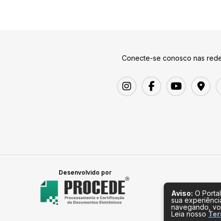
Conecte-se conosco nas rede
Desenvolvido por
Aviso:
O Portal
sua experiênci
navegando, vo
Leia nosso
Ter