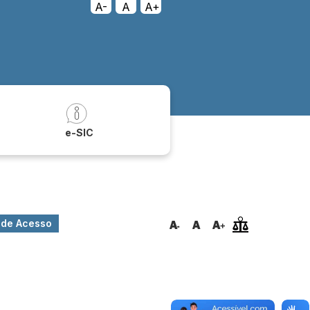
A-
A
A+
a
e-SIC
o de Acesso