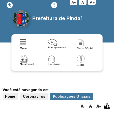
A-
A
A+
Prefeitura de Pindaí
Transparência
Menu
Diário Oficial
Nota Fiscal
Ouvidoria
e-SIC
Você está navegando em:
Home
Coronavírus
Publicações Oficiais