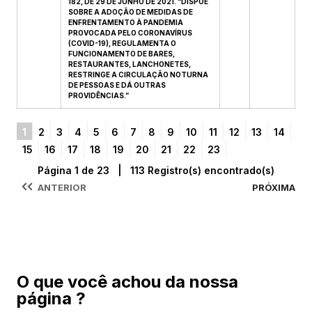
182, DE 29 DE JUNHO DE 2021. “DISPÕE
SOBRE A ADOÇÃO DE MEDIDAS DE
ENFRENTAMENTO À PANDEMIA
PROVOCADA PELO CORONAVÍRUS
(COVID-19), REGULAMENTA O
FUNCIONAMENTO DE BARES,
RESTAURANTES, LANCHONETES,
RESTRINGE A CIRCULAÇÃO NOTURNA
DE PESSOAS E DÁ OUTRAS
PROVIDÊNCIAS.”
1
2
3
4
5
6
7
8
9
10
11
12
13
14
15
16
17
18
19
20
21
22
23
Página 1 de 23 | 113 Registro(s) encontrado(s)
ANTERIOR
PRÓXIMA
O que você achou da nossa
página ?