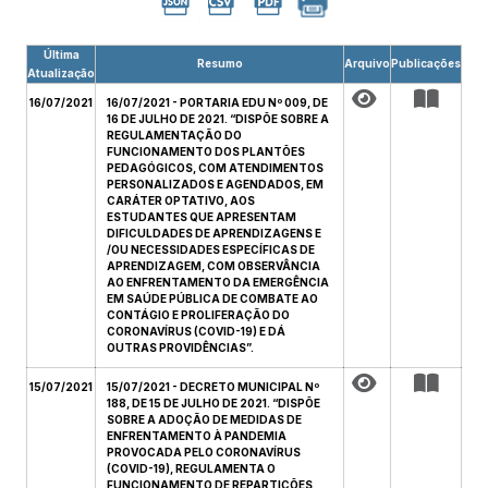
Última
Resumo
Arquivo
Publicações
Atualização
16/07/2021
16/07/2021 - PORTARIA EDU Nº 009, DE
16 DE JULHO DE 2021. “DISPÕE SOBRE A
REGULAMENTAÇÃO DO
FUNCIONAMENTO DOS PLANTÕES
PEDAGÓGICOS, COM ATENDIMENTOS
PERSONALIZADOS E AGENDADOS, EM
CARÁTER OPTATIVO, AOS
ESTUDANTES QUE APRESENTAM
DIFICULDADES DE APRENDIZAGENS E
/OU NECESSIDADES ESPECÍFICAS DE
APRENDIZAGEM, COM OBSERVÂNCIA
AO ENFRENTAMENTO DA EMERGÊNCIA
EM SAÚDE PÚBLICA DE COMBATE AO
CONTÁGIO E PROLIFERAÇÃO DO
CORONAVÍRUS (COVID-19) E DÁ
OUTRAS PROVIDÊNCIAS”.
15/07/2021
15/07/2021 - DECRETO MUNICIPAL Nº
188, DE 15 DE JULHO DE 2021. “DISPÕE
SOBRE A ADOÇÃO DE MEDIDAS DE
ENFRENTAMENTO À PANDEMIA
PROVOCADA PELO CORONAVÍRUS
(COVID-19), REGULAMENTA O
FUNCIONAMENTO DE REPARTIÇÕES