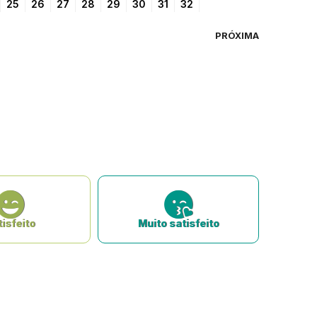
25
26
27
28
29
30
31
32
PRÓXIMA
isfeito
Muito satisfeito