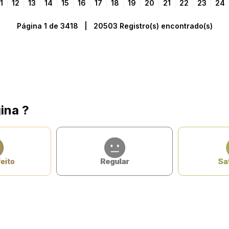
1
12
13
14
15
16
17
18
19
20
21
22
23
24
Página 1 de 3418 | 20503 Registro(s) encontrado(s)
ina ?
eito
Regular
Sat