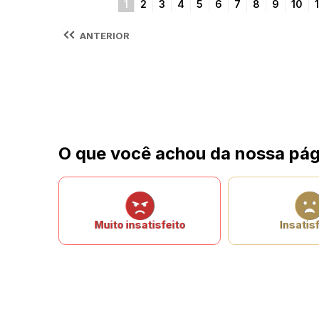
1
2
3
4
5
6
7
8
9
10
1
ANTERIOR
O que você achou da nossa pág
Muito insatisfeito
Insatisf