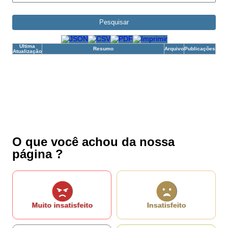
*Campos obrigatórios
Ao iniciar um contato, você concorda com a
Política de privacidade
Pesquisar
Última
Resumo
Arquivo
Publicações
Atualização
...Ou se preferir
Ligue para nós
(77) 3667-2245
E-mail
cipmpindai@gmail.com
Ou seja atendido presencialmente
Segunda a sexta-feira, das 07:00h às 12:00h e das 14:00h às 17:00h
Rua Tibério Fausto, 426 - Centro
Outros meios de contato
O que você achou da nossa
página ?
e-SIC
Muito insatisfeito
Insatisfeito
Ouvidoria