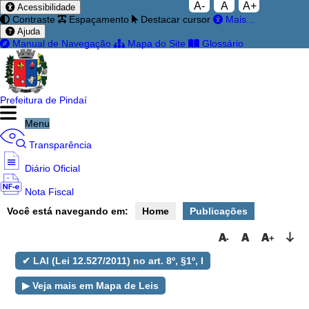
A-
A
A+
Acessibilidade
Contraste
Espaçamento
Destacar cursor
Mais...
Ajuda
Manual de Navegação
Mapa do Site
Glossário
Prefeitura de Pindaí
Menu
Transparência
Diário Oficial
Nota Fiscal
Você está navegando em:
Home
Publicações
Ouvidoria
e-SIC
✔ LAI (Lei 12.527/2011) no art. 8º, §1º, I
▶ Veja mais em Mapa de Leis
Filtrar por todos
Acesso à Informação