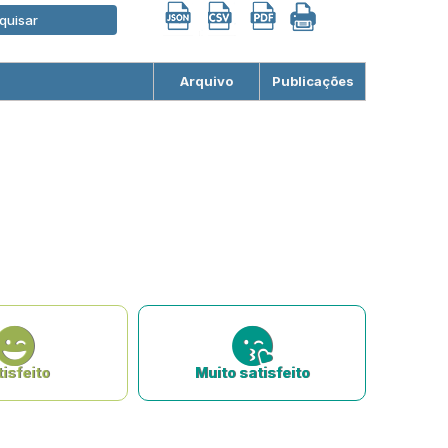
quisar
Arquivo
Publicações
isfeito
Muito satisfeito