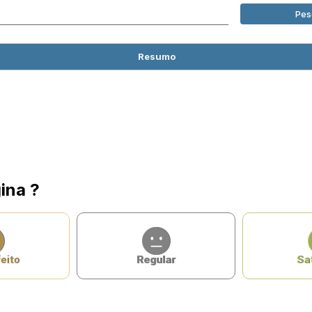
Pes
Resumo
ina ?
eito
Regular
Sat