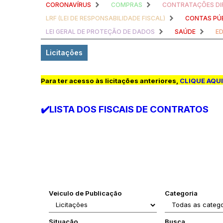
CORONAVÍRUS
COMPRAS
CONTRATAÇÕES DI
LRF (LEI DE RESPONSABILIDADE FISCAL)
CONTAS PÚ
LEI GERAL DE PROTEÇÃO DE DADOS
SAÚDE
E
Licitações
Para ter acesso às licitações anteriores,
CLIQUE AQUI
✔️LISTA DOS FISCAIS DE CONTRATOS
Veiculo de Publicação
Categoria
Situação
Busca