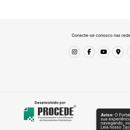
Conecte-se conosco nas rede
Desenvolvido por
Aviso:
O Portal
sua experiênci
navegando, vo
Leia nosso
Ter