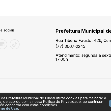
s sociais
Prefeitura Municipal de
Rua Tibério Fausto, 426, Cen
(77) 3667-2245
Atendimento: segunda a sexta
17:00h
 da Prefeitura Municipal de Pindai utiliza cookies para melhorar a
a, de acordo com a nossa Política de Privacidade, ao continuar
cê concorda com estas condições.
mo de Uso
.