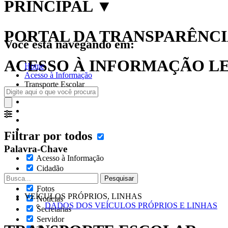
PRINCIPAL
▼
PORTAL DA TRANSPARÊNCIA
Você está navegando em:
ACESSO À INFORMAÇÃO LEI
Home
Acesso à Informação
Transporte Escolar
Filtrar por todos
Palavra-Chave
Acesso à Informação
Cidadão
Empresas
Fotos
VEÍCULOS PRÓPRIOS, LINHAS
Notícias
DADOS DOS VEÍCULOS PRÓPRIOS E LINHAS
Secretarias
Servidor