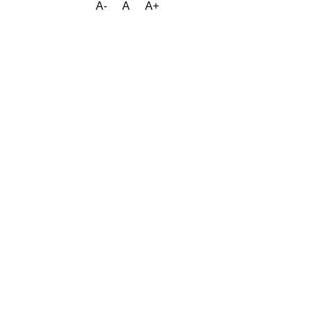
A-
A
A+