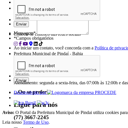
Cidade/Estado
Assunto*
Mensagem*
Conecte-se conosco nas redes sociais
*Campos obrigatórios
Ao iniciar um contato, você concorda com a
Política de privac
Prefeitura Municipal de Pindaí - Bahia
Rua Tibério Fausto, 426, Centro - Pindaí/BA
(77) 3667-2245
Atendimento: segunda a sexta-feira, das 07:00h às 12:00h e da
...Ou se preferir
Desenvolvido por
Ligue para nós
Aviso:
O Portal da Prefeitura Municipal de Pindai utiliza cookies par
(77) 3667-2245
Leia nosso
Termo de Uso
.