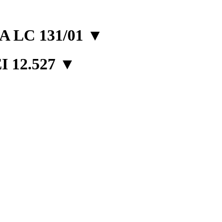
 LC 131/01
▼
 12.527
▼