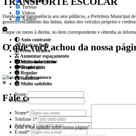
TRANSPORTE ESCOLAR
Transparência
Turistas
Videos
Dando total transparência aos atos públicos, a Prefeitura Municipal d
Áudios
georreferenciamento das linhas, dados dos veículos próprios e credenc
Clique no menu à direita, no ítem correspondente e obtenha as inform
Auto contraste
O que você achou da nossa pági
Realçar links
Preto e branco
Aumentar espaçamento
Destacando cursor
Muito insatisfeito
Regua guia
Insatisfeito
Regular
Fale conosco
Satisfeito
Muito satisfeito
Nome
Fale conosco
E-mail
Nome*
Telefone 1*
Telefone 2
Qual a sua opinião sobre nossa página?
E-mail*