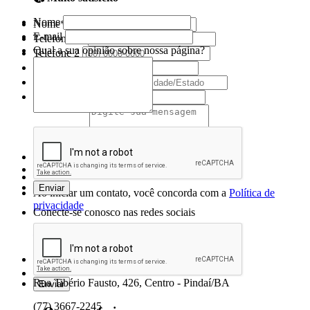
Nome
Nome*
E-mail
Telefone 1*
Qual a sua opinião sobre nossa página?
Telefone 2
E-mail*
Cidade/Estado
Assunto*
Mensagem*
*Campos obrigatórios
Ao iniciar um contato, você concorda com a
Política de
privacidade
Conecte-se conosco nas redes sociais
Prefeitura Municipal de Pindaí - Bahia
Rua Tibério Fausto, 426, Centro - Pindaí/BA
(77) 3667-2245