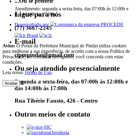
...Ou se preferir
Atendimento: segunda a sexta-feira, das 07:00h às 12:00h e
Ligue para nós
das 14:00h às 17:00h
Desenvolvido por
(77) 3667-2245
E-mail
Aviso:
O Portal da Prefeitura Municipal de Pindai utiliza cookies
para melhorar a sua experiência, de acordo com a nossa Política de
cipmpindai@gmail.com
Privacidade, ao continuar navegando, você concorda com estas
condições.
Ou seja atendido presencialmente
Leia nosso
Termo de Uso
.
Segunda a sexta-feira, das 07:00h às 12:00h e
X
Aceitar
das 14:00h às 17:00h
Rua Tibério Fausto, 426 - Centro
Outros meios de contato
e-SIC
Ouvidoria