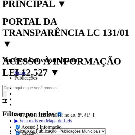
PRINCIPAL
▼
PORTAL DA
TRANSPARÊNCIA LC 131/01
▼
Você está navegando em:
ACESSO À INFORMAÇÃO
LEI 12.527
▼
Home
Publicações
Filtrar por todos
✔ LAI (Lei 12.527/2011) no art. 8º, §1º, I
▶ Veja mais em Mapa de Leis
Acesso à Informação
Veiculo de Publicação
Cidadão