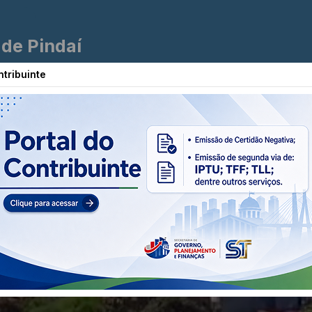
 de Pindaí
ntribuinte
a
Diário Oficial
Nota Fiscal
Ouvid