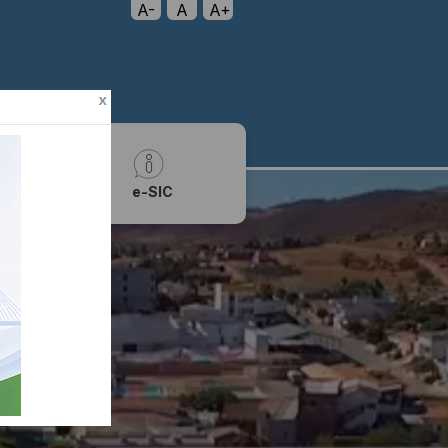
A-
A
A+
x
oria
e-SIC