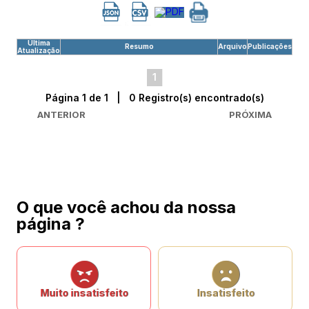
Última
Resumo
Arquivo
Publicações
Atualização
1
Página 1 de 1 | 0 Registro(s) encontrado(s)
ANTERIOR
PRÓXIMA
O que você achou da nossa
página ?
Muito insatisfeito
Insatisfeito