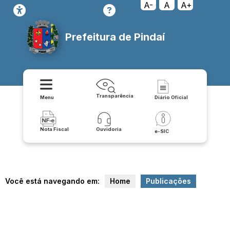
A-
A
A+
Prefeitura de Pindaí
Transparência
Menu
Diário Oficial
Nota Fiscal
Ouvidoria
e-SIC
Você está navegando em:
Home
Publicações