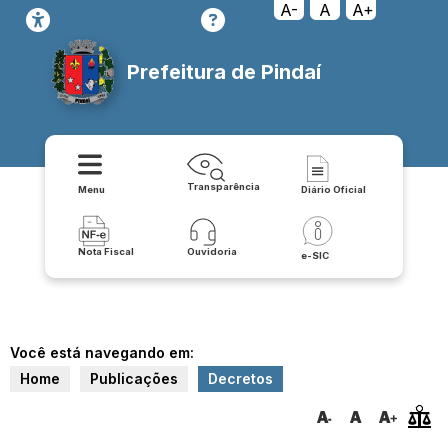
A-
A
A+
Prefeitura de Pindaí
Transparência
Menu
Diário Oficial
Nota Fiscal
Ouvidoria
e-SIC
Você está navegando em:
Home
Publicações
Decretos