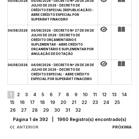
05/08/2026
05/08/2026 - DECRETO Nº 28 DE 28 DE
JULHO DE 2026 - DECRETO DE
CRÉDITO ESPECIAL (REPUBLICAÇÃO) -
ABRE CRÉDITO ESPECIAL POR
SUPERÁVIT FINACEIRO
04/08/2026
04/08/2026 - DECRETO Nº 27 DE 06 DE
JULHO DE 2026 - DECRETO DE
CRÉDITO ORÇAMENTÁRIO E
SUPLEMENTAR - ABRE CRÉDITO
ORÇAMENTÁRIO E SUPLEMENTAR POR
ANULAÇÃO DE DOTAÇÃO
04/08/2026
04/08/2026 - DECRETO Nº 28 DE 28 DE
JULHO DE 2026 - DECRETO DE
CRÉDITO ESPECIAL - ABRE CRÉDITO
ESPECIAL POR SUPERÁVIT FINACEIRO
1
2
3
4
5
6
7
8
9
10
11
12
13
14
15
16
17
18
19
20
21
22
23
24
25
26
27
28
29
30
31
32
Página 1 de 392 | 1960 Registro(s) encontrado(s)
ANTERIOR
PRÓXIMA