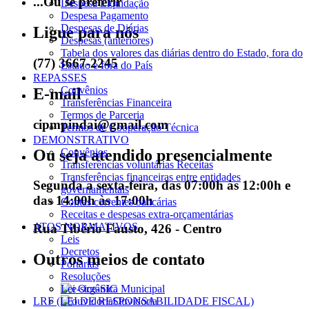
...Ou se preferir
Despesa Liquidação
Despesa Pagamento
Despesas de Diárias
Ligue para nós
Despesas (anteriores)
Tabela dos valores das diárias dentro do Estado, fora do
(77) 3667-2245
Estado e fora do País
REPASSES
Convênios
E-mail
Transferências Financeira
Termos de Parceria
cipmpindai@gmail.com
Termos de Cooperação Técnica
DEMONSTRATIVO
Ou seja atendido presencialmente
Convênios
Transferências voluntárias Receitas
Transferências financeiras entre entidades
Segunda a sexta-feira, das 07:00h às 12:00h e
governamentais
das 14:00h às 17:00h
Contas correntes bancárias
Receitas e despesas extra-orçamentárias
ATOS NORMATIVOS
Rua Tibério Fausto, 426 - Centro
Leis
Decretos
Outros meios de contato
Portarias
Resoluções
Lei Orgânica Municipal
e-SIC
LRF (LEI DE RESPONSABILIDADE FISCAL)
Ouvidoria