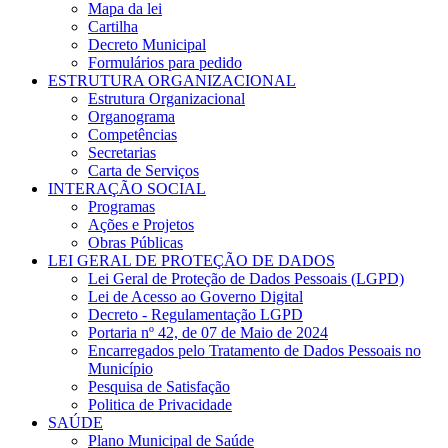
Mapa da lei
Cartilha
Decreto Municipal
Formulários para pedido
ESTRUTURA ORGANIZACIONAL
Estrutura Organizacional
Organograma
Competências
Secretarias
Carta de Serviços
INTERAÇÃO SOCIAL
Programas
Ações e Projetos
Obras Públicas
LEI GERAL DE PROTEÇÃO DE DADOS
Lei Geral de Proteção de Dados Pessoais (LGPD)
Lei de Acesso ao Governo Digital
Decreto - Regulamentação LGPD
Portaria nº 42, de 07 de Maio de 2024
Encarregados pelo Tratamento de Dados Pessoais no
Município
Pesquisa de Satisfação
Politica de Privacidade
SAÚDE
Plano Municipal de Saúde