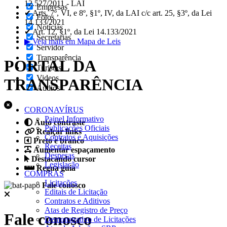
12.527/2011 - LAI
Empresas
✔ Arts. 7º, VI, e 8º, §1º, IV, da LAI c/c art. 25, §3º, da Lei
Fotos
14.133/2021
Notícias
✔ Art. 12, §1º, da Lei 14.133/2021
Secretarias
▶ Veja mais em Mapa de Leis
Servidor
Transparência
PORTAL DA
Turistas
Videos
TRANSPARÊNCIA
Áudios
CORONAVÍRUS
Painel Informativo
Auto contraste
Publicações Oficiais
Realçar links
Contratos e Aquisições
Preto e branco
Receitas
Aumentar espaçamento
Despesas
Destacando cursor
Legislação
Regua guia
COMPRAS
Licitações
Fale conosco
Editais de Licitação
Contratos e Aditivos
Atas de Registro de Preço
Fale conosco
Demonstrativo de Licitações