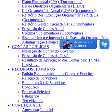
Plano Plurianual (PPA) (Documentos)
Lei de Diretrizes Orçamentárias (LDO)
Lei Orçamentária Anual (LOA) (Documentos)
Relatório Res. Execução Orçamentária (RREO)
(Documentos)
Relatório Gestão Fiscal (RGF) (Documentos)
Prestação de Contas Anual
Créditos Suplementares (Documentos)
Sistema Único e Integrado de Execução Orçamentária,
Administração Financeira e Controle (SIAFIC)
CONTAS PÚBLICAS
Prestação de Contas do Governo
Prestação de Contas da Gestão
Resultado da Apreciação das Contas pelo TCM e
Legislativo
RECURSOS HUMANOS
Padrão Remuneratório dos Cargos e Funções
Relação de Servidores
Remuneração de Servidores
Concursos
Processo Seletivo
Estagiários
Terceirizados
CONHEÇA A LEI
Apresentação da lei