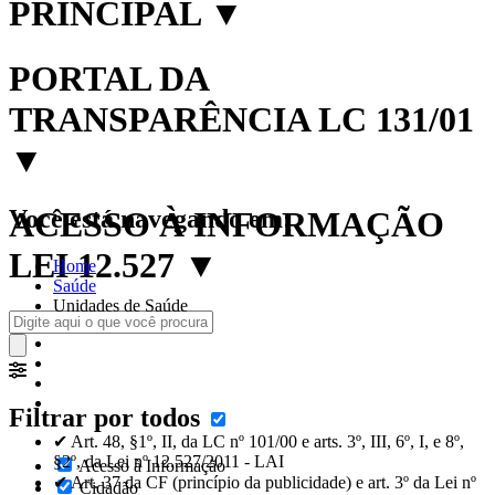
PRINCIPAL
▼
PORTAL DA
TRANSPARÊNCIA LC 131/01
▼
Você está navegando em:
ACESSO À INFORMAÇÃO
LEI 12.527
▼
Home
Saúde
Unidades de Saúde
Filtrar por todos
✔ Art. 48, §1º, II, da LC nº 101/00 e arts. 3º, III, 6º, I, e 8º,
§2º, da Lei nº 12.527/2011 - LAI
Acesso à Informação
✔ Art. 37 da CF (princípio da publicidade) e art. 3º da Lei nº
Cidadão