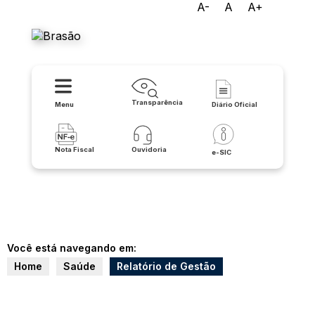
A-
A
A+
Prefeitura de Pindaí
Transparência
Menu
Diário Oficial
Nota Fiscal
Ouvidoria
e-SIC
Você está navegando em:
Home
Saúde
Relatório de Gestão