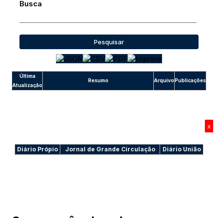
Busca
Pesquisar
Última
Resumo
Arquivo
Publicações
Atualização
x
Diário Própio
Jornal de Grande Circulação
Diário União