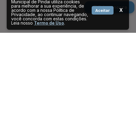
Municipal de Pindai utiliza cookies
para melhorar a sua experiência, de
Fale conosco
X
acordo com a nossa Política de
Aceitar
Privacidade, ao continuar navegando,
você concorda com estas condições.
Leia nosso
Termo de Uso
.