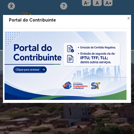
A-
A
A+
x
Portal do Contribuinte
Prefeitura de Pindaí
Transparência
Menu
Diário
Oficial
Nota
Ouvidoria
e-SIC
Fiscal