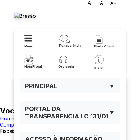
A-
A
A+
Prefeitura de Pindaí
Transparência
Menu
Diário Oficial
Nota Fiscal
Ouvidoria
e-SIC
PRINCIPAL
▼
PORTAL DA
Você está navegando em:
▼
TRANSPARÊNCIA LC 131/01
Home
Compras
Fiscais de Contratos
ACESSO À INFORMAÇÃO