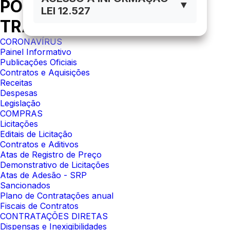
PORTAL DA
▼
LEI 12.527
TRANSPARÊNCIA
CORONAVÍRUS
Painel Informativo
Publicações Oficiais
Contratos e Aquisições
Receitas
Despesas
Legislação
COMPRAS
Licitações
Editais de Licitação
Contratos e Aditivos
Atas de Registro de Preço
Demonstrativo de Licitações
Atas de Adesão - SRP
Sancionados
Plano de Contratações anual
Fiscais de Contratos
CONTRATAÇÕES DIRETAS
Dispensas e Inexigibilidades