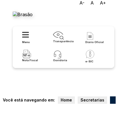
A-
A
A+
Prefeitura de Pindaí
Transparência
Menu
Diário Oficial
Nota Fiscal
Ouvidoria
e-SIC
Você está navegando em:
Home
Secretarias