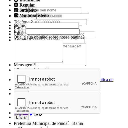
Regular
Nome*
Satisfeito
Muito satisfeito
Telefone 1*
Telefone 2
Nome
E-mail*
E-mail
Cidade/Estado
Qual a sua opinião sobre nossa página?
Assunto*
Mensagem*
*Campos obrigatórios
Ao iniciar um contato, você concorda com a
Política de
privacidade
Conecte-se conosco nas redes sociais
Prefeitura Municipal de Pindaí - Bahia