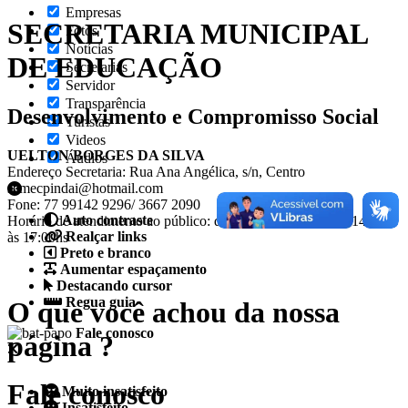
Empresas
SECRETARIA MUNICIPAL
Fotos
Notícias
DE EDUCAÇÃO
Secretarias
Servidor
Transparência
Desenvolvimento e Compromisso Social
Turistas
Videos
UELTON BORGES DA SILVA
Áudios
Endereço Secretaria: Rua Ana Angélica, s/n, Centro
semecpindai@hotmail.com
Fone: 77 99142 9296/ 3667 2090
Auto contraste
Horário de atendimento ao público: de 07:00hs às 12:00hs e14:00hs
Realçar links
às 17:00hs
Preto e branco
Aumentar espaçamento
Destacando cursor
Regua guia
O que você achou da nossa
Fale conosco
página ?
Fale conosco
Muito insatisfeito
Insatisfeito