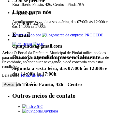
...Ou se preferir
Rua Tibério Fausto, 426, Centro - Pindaí/BA
Ligue para nós
(77) 3667-2245
Atendimento: segunda a sexta-feira, das 07:00h às 12:00h e
(77) 3667-2245
das 14:00h às 17:00h
E-mail
Desenvolvido por
cipmpindai@gmail.com
Aviso:
O Portal da Prefeitura Municipal de Pindai utiliza cookies
Ou seja atendido presencialmente
para melhorar a sua experiência, de acordo com a nossa Política de
Privacidade, ao continuar navegando, você concorda com estas
condições.
Segunda a sexta-feira, das 07:00h às 12:00h e
das 14:00h às 17:00h
Leia nosso
Termo de Uso
.
Rua Tibério Fausto, 426 - Centro
X
Aceitar
Outros meios de contato
e-SIC
Ouvidoria