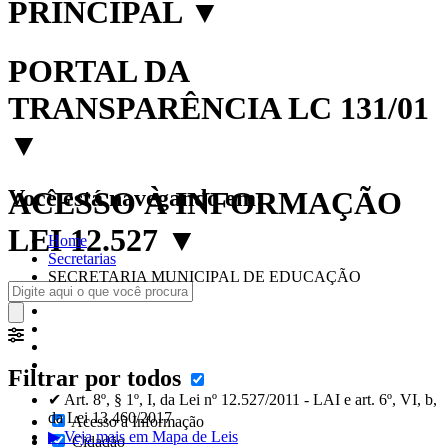
PRINCIPAL
▼
PORTAL DA
TRANSPARÊNCIA LC 131/01
▼
Você está navegando em:
ACESSO À INFORMAÇÃO
LEI 12.527
▼
Home
Secretarias
SECRETARIA MUNICIPAL DE EDUCAÇÃO
Filtrar por todos
✔ Art. 8º, § 1º, I, da Lei nº 12.527/2011 - LAI e art. 6º, VI, b,
da Lei 13.460/2017
Acesso à Informação
▶ Veja mais em Mapa de Leis
Cidadão