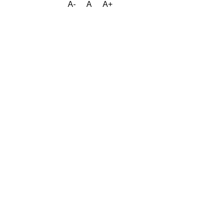
A-
A
A+