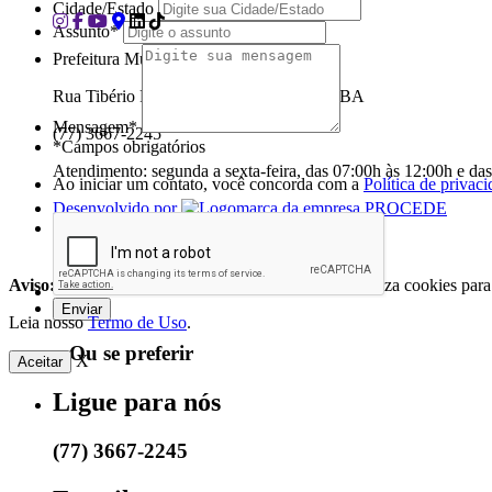
Cidade/Estado
Assunto*
Prefeitura Municipal de Pindaí - Bahia
Rua Tibério Fausto, 426, Centro - Pindaí/BA
Mensagem*
(77) 3667-2245
*Campos obrigatórios
Atendimento: segunda a sexta-feira, das 07:00h às 12:00h e da
Ao iniciar um contato, você concorda com a
Política de privac
Desenvolvido por
Aviso:
O Portal da Prefeitura Municipal de Pindai utiliza cookies par
Leia nosso
Termo de Uso
.
...Ou se preferir
X
Aceitar
Ligue para nós
(77) 3667-2245