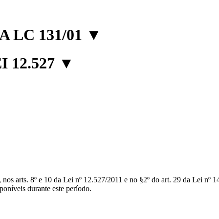
 LC 131/01
▼
 12.527
▼
 arts. 8º e 10 da Lei nº 12.527/2011 e no §2º do art. 29 da Lei nº 14.
poníveis durante este período.