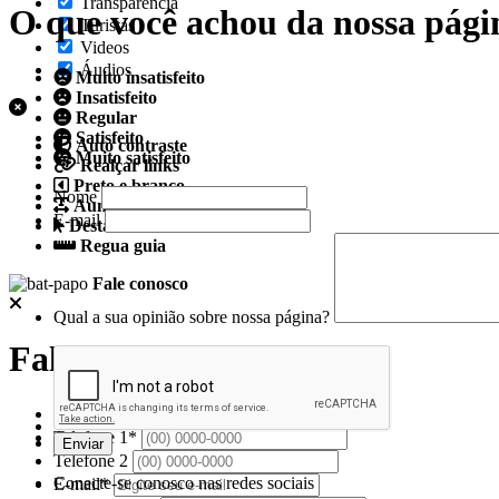
Transparência
O que você achou da nossa pági
Turistas
Videos
Áudios
Muito insatisfeito
Insatisfeito
Regular
Satisfeito
Auto contraste
Muito satisfeito
Realçar links
Preto e branco
Nome
Aumentar espaçamento
E-mail
Destacando cursor
Regua guia
Fale conosco
Qual a sua opinião sobre nossa página?
Fale conosco
Nome*
Telefone 1*
Telefone 2
Conecte-se conosco nas redes sociais
E-mail*