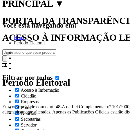
PRINCIPAL
▼
PORTAL DA TRANSPARÊNCIA
Você está navegando em:
ACESSO À INFORMAÇÃO LEI
Home
Periodo Eleitoral
Filtrar por todos
Período Eleitoral
Acesso à Informação
Cidadão
Empresas
Em conformidade com o art. 48-A da Lei Complementar nº 101/2000, nos
Fotos
automaticamente alteradas. Apenas as Publicações Oficiais estarão dis
Notícias
Secretarias
Servidor