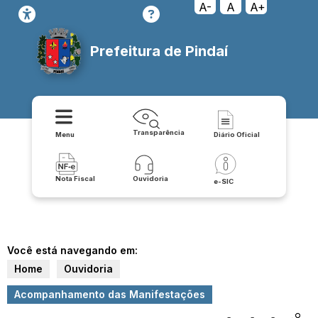
A-
A
A+
Prefeitura de Pindaí
Transparência
Menu
Diário Oficial
Nota Fiscal
Ouvidoria
e-SIC
Você está navegando em:
Home
Ouvidoria
Acompanhamento das Manifestações