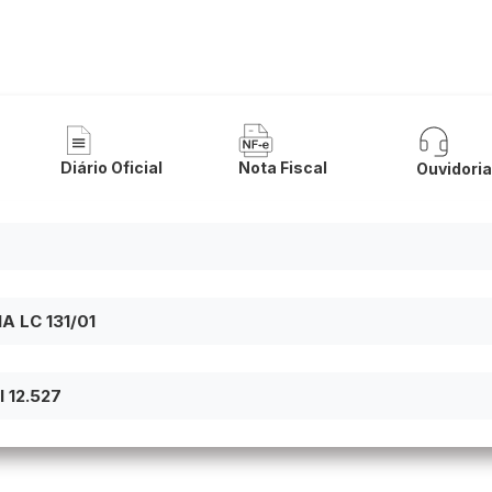
 de Pindaí
Diário Oficial
Nota Fiscal
Ouvidori
 LC 131/01
 12.527