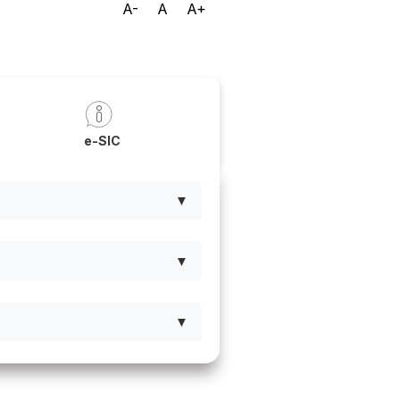
A-
A
A+
a
e-SIC
▼
▼
▼